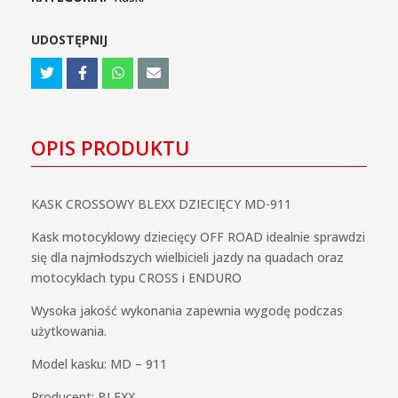
911
pomarańczowy/czarny
UDOSTĘPNIJ
OPIS PRODUKTU
KASK CROSSOWY BLEXX DZIECIĘCY MD-911
Kask motocyklowy dziecięcy OFF ROAD idealnie sprawdzi
się dla najmłodszych wielbicieli jazdy na quadach oraz
motocyklach typu CROSS i ENDURO
Wysoka jakość wykonania zapewnia wygodę podczas
użytkowania.
Model kasku: MD – 911
Producent: BLEXX