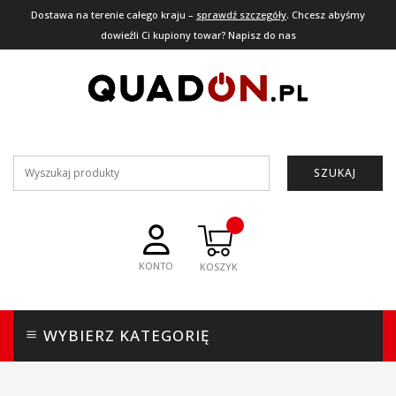
Dostawa na terenie całego kraju –
sprawdź szczegóły
. Chcesz abyśmy
dowieźli Ci kupiony towar? Napisz do nas
SZUKAJ
KONTO
WYBIERZ KATEGORIĘ