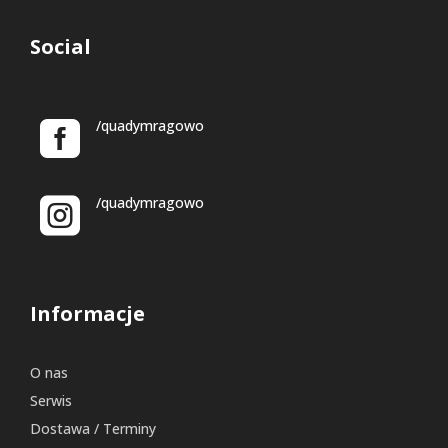
Social
/quadymragowo
/quadymragowo
Informacje
O nas
Serwis
Dostawa / Terminy