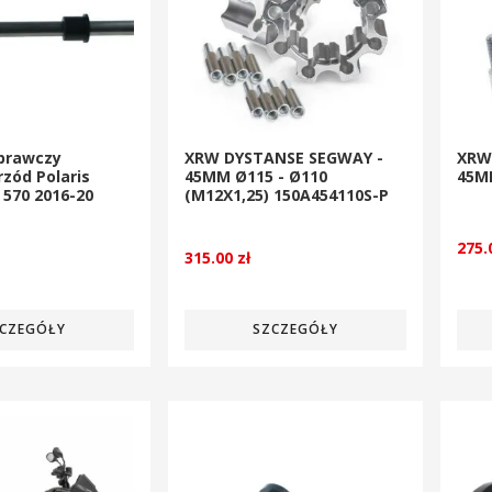
prawczy
XRW DYSTANSE SEGWAY -
XRW
zód Polaris
45MM Ø115 - Ø110
45M
570 2016-20
(M12X1,25) 150A454110S-P
275
315.00
zł
CZEGÓŁY
SZCZEGÓŁY