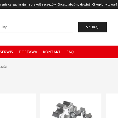
renie całego kraju –
sprawdź szczegóły
. Chcesz abyśmy dowieźli Ci kupiony towar?
SZUKAJ
SERWIS
DOSTAWA
KONTAKT
FAQ
zęści