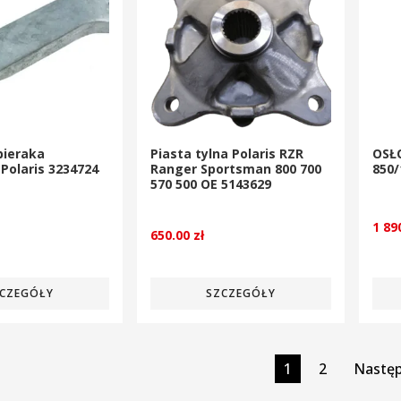
bieraka
Piasta tylna Polaris RZR
OSŁ
 Polaris 3234724
Ranger Sportsman 800 700
850
570 500 OE 5143629
1 89
650.00
zł
CZEGÓŁY
SZCZEGÓŁY
1
2
Nastę