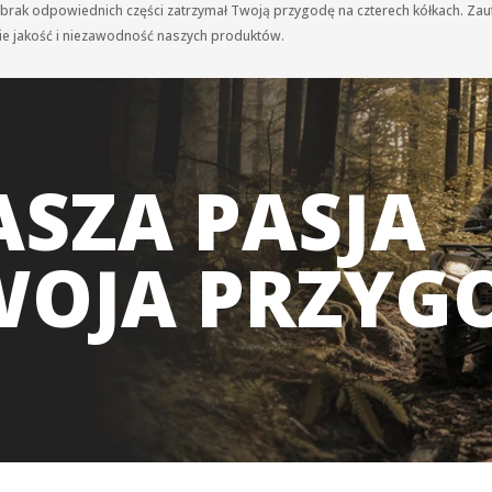
 brak odpowiednich części zatrzymał Twoją przygodę na czterech kółkach. Za
bie jakość i niezawodność naszych produktów.
SZA PASJA
WOJA PRZYG