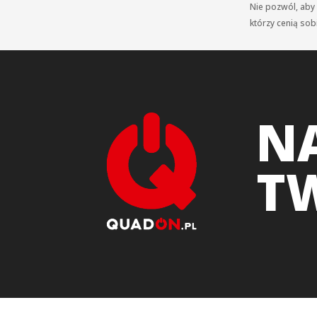
Nie pozwól, aby
którzy cenią so
NA
T