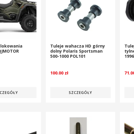
blokowania
Tuleje wahacza HD górny
Tule
 QJMOTOR
dolny Polaris Sportsman
tyln
500-1000 POL101
1996
100.00
zł
71.
CZEGÓŁY
SZCZEGÓŁY