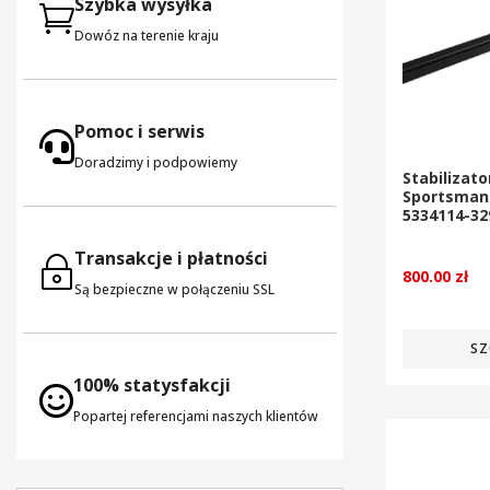
Szybka wysyłka

Dowóz na terenie kraju
Pomoc i serwis

Doradzimy i podpowiemy
Stabilizato
Sportsman 
5334114-32
Transakcje i płatności
~
800.00
zł
Są bezpieczne w połączeniu SSL
SZ
100% statysfakcji

Popartej referencjami naszych klientów