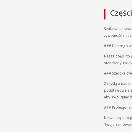
Częśc
Szukasz niezawo
żywotność i nie
### Dlaczego wa
Nasze części to 
standardy. Dzię
### Szeroka ofe
Z myślą o nadch
podstawowe elem
aby Twój quad b
### Profesjonal
Nasza ekipa to p
Twoje zamówieni