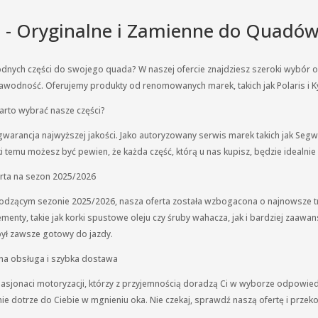
i - Oryginalne i Zamienne do Quadó
dnych części do swojego quada? W naszej ofercie znajdziesz szeroki wybór o
zawodność. Oferujemy produkty od renomowanych marek, takich jak Polaris i Ky
rto wybrać nasze części?
gwarancja najwyższej jakości. Jako autoryzowany serwis marek takich jak Segw
ki temu możesz być pewien, że każda część, którą u nas kupisz, będzie ideal
rta na sezon 2025/2026
odzącym sezonie 2025/2026, nasza oferta została wzbogacona o najnowsze tr
enty, takie jak korki spustowe oleju czy śruby wahacza, jak i bardziej zaawa
ył zawsze gotowy do jazdy.
na obsługa i szybka dostawa
asjonaci motoryzacji, którzy z przyjemnością doradzą Ci w wyborze odpowiedni
e dotrze do Ciebie w mgnieniu oka. Nie czekaj, sprawdź naszą ofertę i przeko