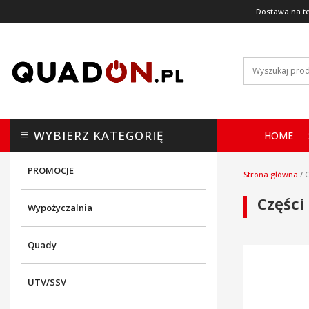
Dostawa na te
WYBIERZ KATEGORIĘ
HOME
PROMOCJE
Strona główna
/
C
Części
Wypożyczalnia
Quady
UTV/SSV