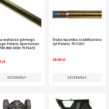
ba wahacza górnego
Śruba łącznika stabilizatora
ego Polaris Sportsman
tył Polaris 7517231
700 800 OEM 7515472
38.00
zł
00
zł
SZCZEGÓŁY
SZCZEGÓŁY