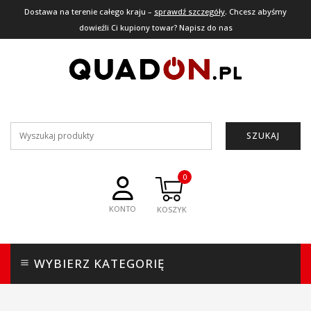
Dostawa na terenie całego kraju –
sprawdź szczegóły
. Chcesz abyśmy
dowieźli Ci kupiony towar? Napisz do nas
SZUKAJ
0
KONTO
WYBIERZ KATEGORIĘ