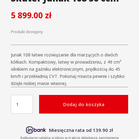
5 899.00
zł
Produkt dostępny
Junak 108 łatwe rozwiązanie dla marzących o dwóch
kółkach. Kompaktowy, łatwy w prowadzeniu, z 49 cm³
silnikiem na gaźniku elektronicznym, prędkością do 45
km/h i przekładnią CVT. Pokonaj miasta pewnie i szybko
dzięki niskiej masie własnej.
ilość
Dodaj do koszyka
Skuter
Junak
108
50
Miesięczna rata od 139.90 zł
ccm
Kalkulacje ratalną zrobisz w trakcie składania zamówienia