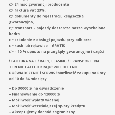
👉 24 msc gwarancji producenta
👉 faktura vat 23%,
👉 dokumenty do rejestracji, książeczka
gwarancyjna,
👉 transport – pojazdy dostarcza nasza wyszkolona
kadra
👉 szkolenie z obsługi pojazdu przy odbiorze
👉 kask lub rękawice – GRATIS
👉 – 10 % upustu na przeglądy gwarancyjne i części
❗️ FAKTURA VAT ❗️ RATY, LEASING ❗️ TRANSPORT NA
TERENIE CAŁEGO KRAJU❗️ WIELOLETNIE
DOŚWIADCZENIE ❗️ SERWIS ❗️Możliwość zakupu na Raty
od 10 do 84 miesięcy
– Do 30000 zł na oświadczenie
– Finansowanie do 120000 zł
– Możliwość wpłaty własnej
– Możliwość wcześniejszej spłaty kredytu
– Akceptujemy dochód zagraniczny