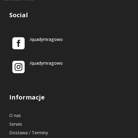
Social
/quadymragowo
/quadymragowo
Informacje
O nas
Serwis
Dostawa / Terminy