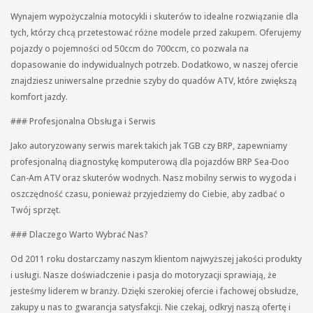
Wynajem wypożyczalnia motocykli i skuterów to idealne rozwiązanie dla
tych, którzy chcą przetestować różne modele przed zakupem. Oferujemy
pojazdy o pojemności od 50ccm do 700ccm, co pozwala na
dopasowanie do indywidualnych potrzeb. Dodatkowo, w naszej ofercie
znajdziesz uniwersalne przednie szyby do quadów ATV, które zwiększą
komfort jazdy.
### Profesjonalna Obsługa i Serwis
Jako autoryzowany serwis marek takich jak TGB czy BRP, zapewniamy
profesjonalną diagnostykę komputerową dla pojazdów BRP Sea-Doo
Can-Am ATV oraz skuterów wodnych. Nasz mobilny serwis to wygoda i
oszczędność czasu, ponieważ przyjedziemy do Ciebie, aby zadbać o
Twój sprzęt.
### Dlaczego Warto Wybrać Nas?
Od 2011 roku dostarczamy naszym klientom najwyższej jakości produkty
i usługi. Nasze doświadczenie i pasja do motoryzacji sprawiają, że
jesteśmy liderem w branży. Dzięki szerokiej ofercie i fachowej obsłudze,
zakupy u nas to gwarancja satysfakcji. Nie czekaj, odkryj naszą ofertę i