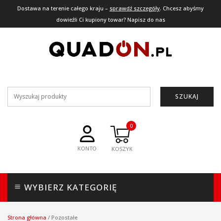
Dostawa na terenie całego kraju –
sprawdź szczegóły
. Chcesz abyśmy
dowieźli Ci kupiony towar? Napisz do nas
SZUKAJ
0
KONTO
WYBIERZ KATEGORIĘ
Strona główna
/
Pozostałe