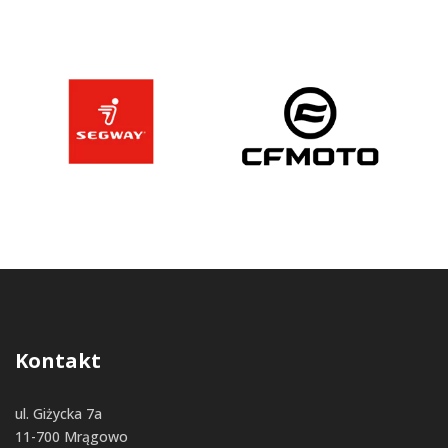
Kontakt
ul. Giżycka 7a
11-700 Mrągowo