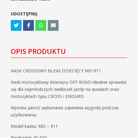
911
czarny
UDOSTĘPNIJ
mat
OPIS PRODUKTU
KASK CROSSOWY BLEXX DZIECIĘCY MD-911
Kask motocyklowy dziecięcy OFF ROAD idealnie sprawdzi
się dla najmłodszych wielbicieli jazdy na quadach oraz
motocyklach typu CROSS i ENDURO
Wysoka jakość wykonania zapewnia wygodę podczas
użytkowania.
Model kasku: MD – 911
Producent: BLEXX