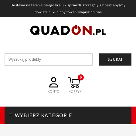
Dostawa na terenie całego kraju –
sprawdź szczegóły
. Chcesz abyśmy
dowieźli Ci kupiony towar? Napisz do nas
SZUKAJ
0
KONTO
WYBIERZ KATEGORIĘ