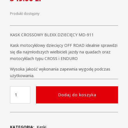
Produkt dostępny
KASK CROSSOWY BLEXX DZIECIĘCY MD-911
Kask motocyklowy dziecięcy OFF ROAD idealnie sprawdzi
się dla najmłodszych wielbicieli jazdy na quadach oraz
motocyklach typu CROSS i ENDURO
Wysoka jakość wykonania zapewnia wygodę podczas
użytkowania.
ilość
Dodaj do koszyka
Kask
Crossowy
BLEXX
Dziecięcy
MD-
KATEGORIA:
Kaski