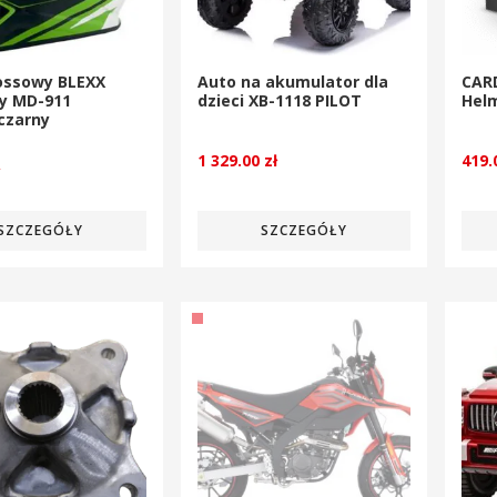
ossowy BLEXX
Auto na akumulator dla
CAR
cy MD-911
dzieci XB-1118 PILOT
Helm
/czarny
1 329.00
zł
419
ł
SZCZEGÓŁY
SZCZEGÓŁY