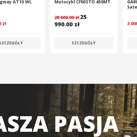
egway AT10 WL
Motocykl CFMOTO 450MT
GAR
Sate
25
28 600.00
zł
00
zł
990.00
zł
3 00
SZCZEGÓŁY
SZCZEGÓŁY
SZA PASJA