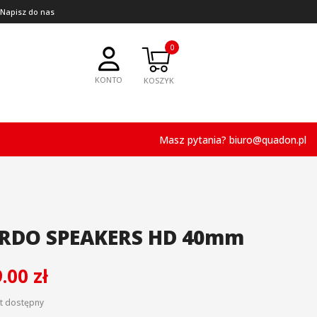
 Napisz do nas
0
KONTO
Masz pytania?
biuro@quadon.pl
RDO SPEAKERS HD 40mm
9.00
zł
kt dostępny