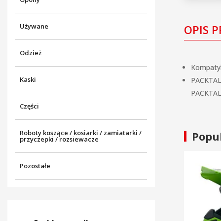
Używane
OPIS 
Odzież
Kompatyb
Kaski
PACKTAL
PACKTAL
Części
Roboty koszące / kosiarki / zamiatarki /
Popu
przyczepki / rozsiewacze
Pozostałe