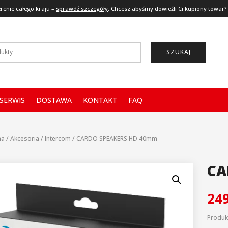
renie całego kraju –
sprawdź szczegóły
. Chcesz abyśmy dowieźli Ci kupiony towar?
SZUKAJ
SERWIS
DOSTAWA
KONTAKT
FAQ
na
/
Akcesoria
/
Intercom
/
CARDO SPEAKERS HD 40mm
CA
24
Produ