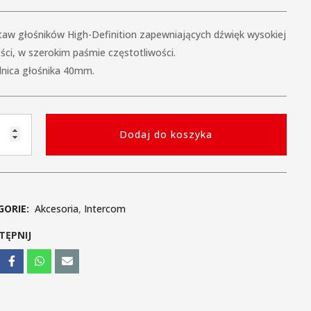
taw głośników High-Definition zapewniających dźwięk wysokiej
ści, w szerokim paśmie częstotliwości.
dnica głośnika 40mm.
Dodaj do koszyka
O
KERS
m
GORIE:
Akcesoria
,
Intercom
TĘPNIJ