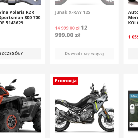
ylna Polaris RZR
Junak X-RAY 125
Aut
Sportsman 800 700
Mer
 OE 5143629
KOL
12
14 999.00
zł
999.00
zł
ł
1 05
SZCZEGÓŁY
Dowiedz się więcej
Promocja