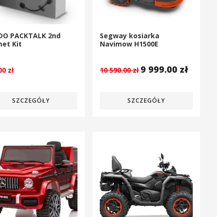
DO PACKTALK 2nd
Segway kosiarka
et Kit
Navimow H1500E
9 999.00
zł
.00
zł
10 590.00
zł
SZCZEGÓŁY
SZCZEGÓŁY