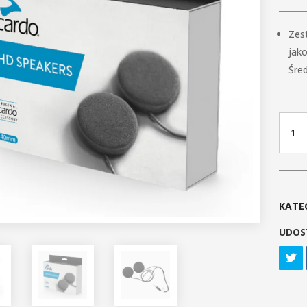
Zes
jako
Śre
ilość
CARD
SPEA
HD
40m
KATE
UDOS