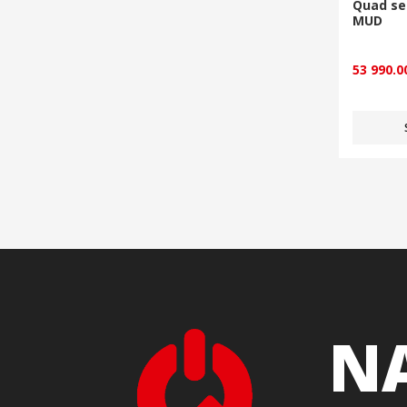
Quad s
MUD
53 990.
NA