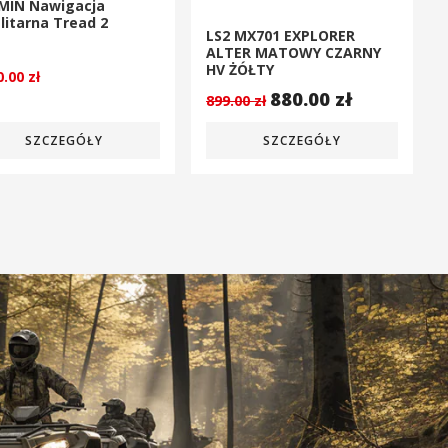
MIN Nawigacja
litarna Tread 2
LS2 MX701 EXPLORER
ALTER MATOWY CZARNY
HV ŻÓŁTY
0.00
zł
880.00
zł
899.00
zł
SZCZEGÓŁY
SZCZEGÓŁY