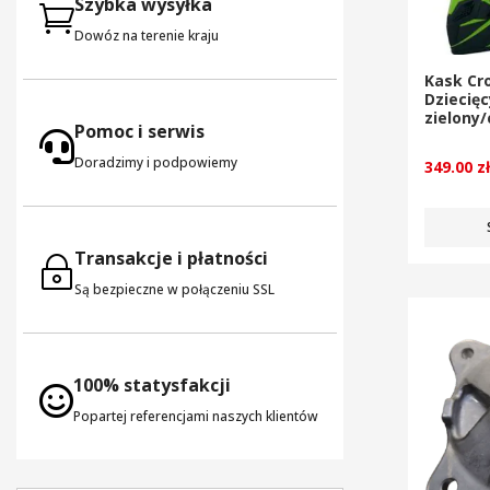
Szybka wysyłka

Dowóz na terenie kraju
Kask Cr
Dziecię
zielony
Pomoc i serwis

Doradzimy i podpowiemy
349.00
z
Transakcje i płatności
~
Są bezpieczne w połączeniu SSL
100% statysfakcji

Popartej referencjami naszych klientów