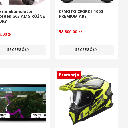
o na akumulator
CFMOTO CFORCE 1000
cedes G63 AMG RÓŻNE
PREMIUM ABS
ORY
58 800.00
zł
9.00
zł
SZCZEGÓŁY
SZCZEGÓŁY
Promocja