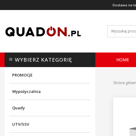
Dostawa na te
WYBIERZ KATEGORIĘ
HOME
PROMOCJE
Strona głów
Wypożyczalnia
Quady
UTV/SSV