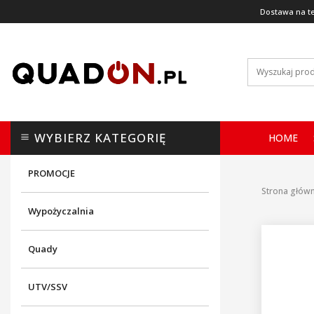
Dostawa na te
WYBIERZ KATEGORIĘ
HOME
PROMOCJE
Strona głów
Wypożyczalnia
Quady
UTV/SSV