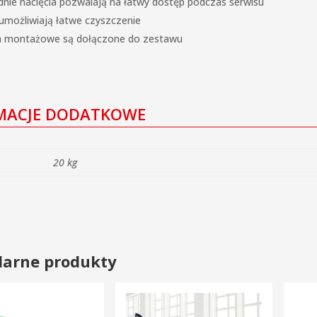
nie nacięcia pozwalają na łatwy dostęp podczas serwisu
 umożliwiają łatwe czyszczenie
a montażowe są dołączone do zestawu
MACJE DODATKOWE
20 kg
larne produkty