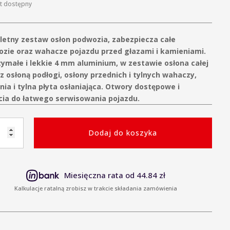
kt dostępny
etny zestaw osłon podwozia, zabezpiecza całe
zie oraz wahacze pojazdu przed głazami i kamieniami.
ymałe i lekkie 4 mm aluminium, w zestawie osłona całej
z osłoną podłogi, osłony przednich i tylnych wahaczy,
nia i tylna płyta osłaniająca. Otwory dostępowe i
cia do łatwego serwisowania pojazdu.
Dodaj do koszyka
y
zia
Miesięczna rata od 44.84 zł
AY
Kalkulacje ratalną zrobisz w trakcie składania zamówienia
r