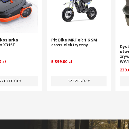
kosiarka
Pit Bike MRF eR 1.6 SM
w X315E
cross elektryczny
Dys
otw
zryw
WA1
00
zł
5 399.00
zł
239
SZCZEGÓŁY
SZCZEGÓŁY