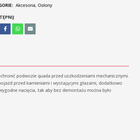
GORIE:
Akcesoria
,
Osłony
TĘPNIJ
i ochronić podwozie quada przed uszkodzeniami mechanicznymi.
 pojazd przed kamieniami i wystającymi głazami, dodatkowo
ą wygodne nacięcia, tak aby bez demontażu można było