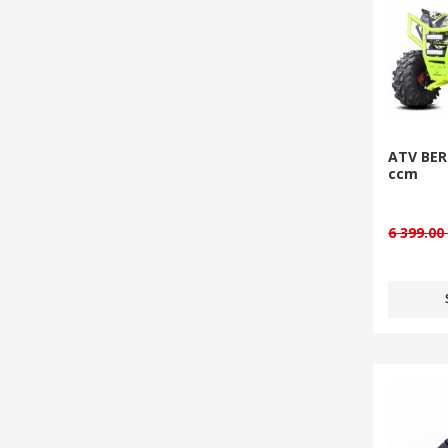
ATV BER
ccm
6 399.0