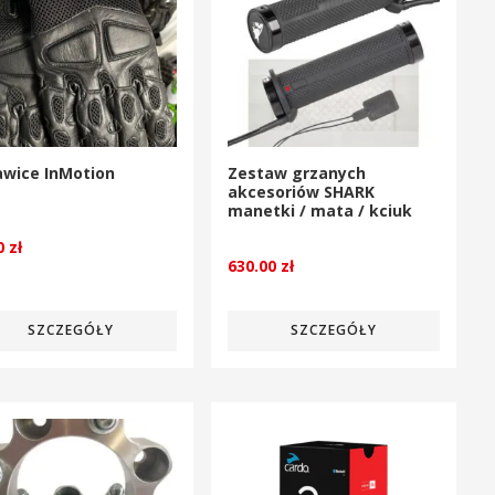
awice InMotion
Zestaw grzanych
akcesoriów SHARK
manetki / mata / kciuk
00
zł
630.00
zł
SZCZEGÓŁY
SZCZEGÓŁY