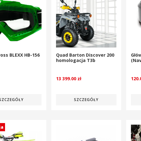
ross BLEXX HB-156
Quad Barton Discover 200
Głó
homologacja T3b
(Nav
13 399.00
zł
120
SZCZEGÓŁY
SZCZEGÓŁY
ja