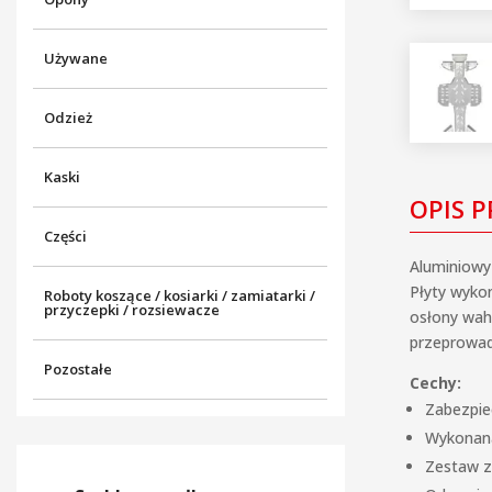
Używane
Odzież
Kaski
OPIS 
Części
Aluminiowy
Płyty wyko
Roboty koszące / kosiarki / zamiatarki /
przyczepki / rozsiewacze
osłony wah
przeprowad
Pozostałe
Cechy:
Zabezpie
Wykonana
Zestaw z