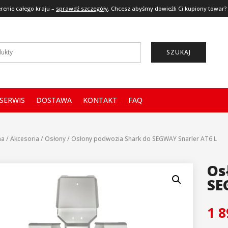
renie całego kraju –
sprawdź szczegóły
. Chcesz abyśmy dowieźli Ci kupiony towar?
SZUKAJ
SERWIS
DOSTAWA
KONTAKT
FAQ
na
/
Akcesoria
/
Osłony
/
Osłony podwozia Shark do SEGWAY Snarler AT6 L
Os
SE
1 