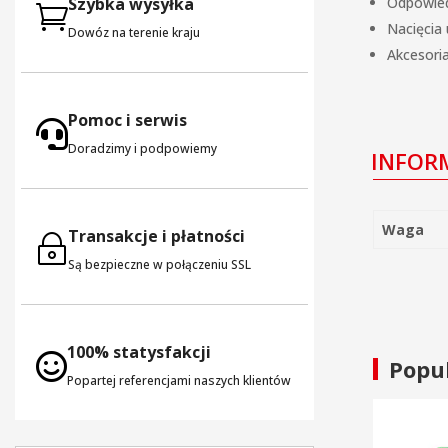
Szybka wysyłka
Odpowied

Nacięcia
Dowóz na terenie kraju
Akcesori
Pomoc i serwis

Doradzimy i podpowiemy
INFOR
Waga
Transakcje i płatności
~
Są bezpieczne w połączeniu SSL
100% statysfakcji

Popu
Popartej referencjami naszych klientów