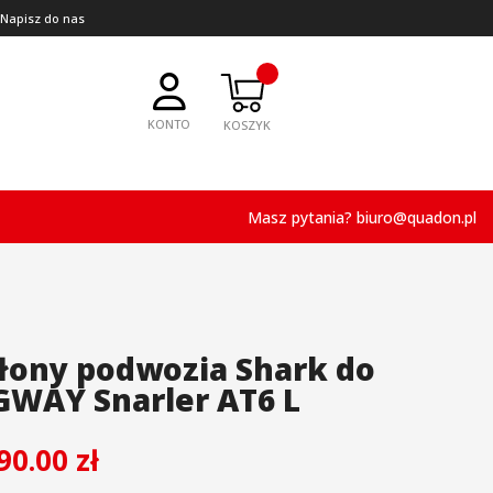
 Napisz do nas
KONTO
Masz pytania?
biuro@quadon.pl
łony podwozia Shark do
GWAY Snarler AT6 L
890.00
zł