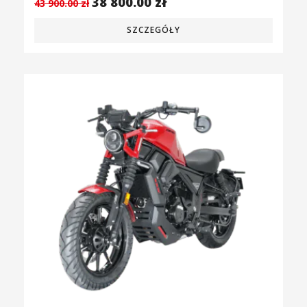
38 800.00
zł
43 900.00
zł
SZCZEGÓŁY