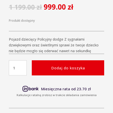
999.00
zł
1 199.00
zł
Produkt dostępny
Pojazd dziecięcy Policyjny dodge Z sygnałami
dzwiękowymi oraz świetlnymi sprawi że twoje dziecko
nie będzie mogło się oderwać nawet na sekundkę
ilość
Dodaj do koszyka
Auto
Na
Akumulator
Dodge
Miesięczna rata od 23.70 zł
Charger
Kalkulacje ratalną zrobisz w trakcie składania zamówienia
Policyjny