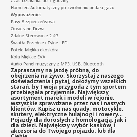
Czas Działania:
do 1 godziny
Hamulec:
Automatyczny po zwolnieniu pedału gazu
Wyposażenie:
Pasy Bezpieczeństwa
Otwierane Drzwi
Zdalne Sterowanie 2,4G
Światła
Przednie i Tylne LED
Fotele
Miękka ekoskóra
Koła
Miękkie EVA
Audio
Panel muzyczny z MP3, USB, Bluetooth
Zapraszamy na jazdę próbną, do
obejrzenia na żywo.
Skorzystaj z naszego
doświadczenia i pytaj, dołożymy wszelkich
starań, by Twoja przygoda z tym sportem
przebiegała przyjemnie.
Największy
asortyment marek i modeli w rejonie,
wszystkie sprawdzane przez nas i naszych
klientów. Kupisz u nas quady, motocykle,
skutery, elektryczne hulajnogi i rowery…
Pojazdy dla dorosłych z homologacją, jak i
dla dzieci. Największy wybór kasków, i
akcesoria do Twojego pojazdu, lub dla
Ciebie.