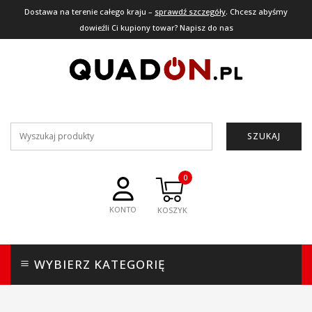
Dostawa na terenie całego kraju –
sprawdź szczegóły
. Chcesz abyśmy
dowieźli Ci kupiony towar? Napisz do nas
SZUKAJ
0
KONTO
WYBIERZ KATEGORIĘ