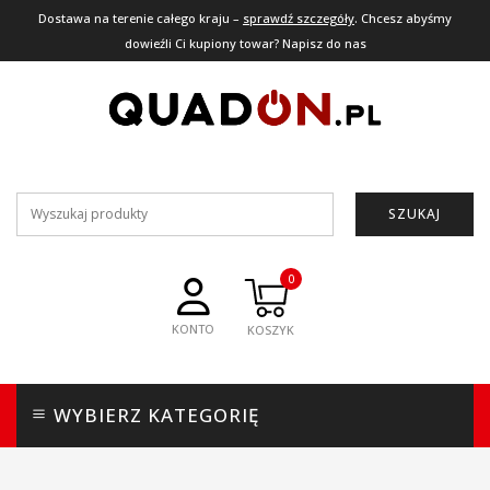
Dostawa na terenie całego kraju –
sprawdź szczegóły
. Chcesz abyśmy
dowieźli Ci kupiony towar? Napisz do nas
SZUKAJ
0
KONTO
WYBIERZ KATEGORIĘ