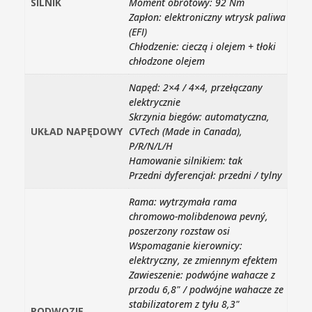
SILNIK
Moment obrotowy: 92 Nm
Zapłon: elektroniczny wtrysk paliwa
(EFI)
Chłodzenie: cieczą i olejem + tłoki
chłodzone olejem
Napęd: 2×4 / 4×4, przełączany
elektrycznie
Skrzynia biegów: automatyczna,
UKŁAD NAPĘDOWY
CVTech (Made in Canada),
P/R/N/L/H
Hamowanie silnikiem: tak
Przedni dyferencjał: przedni / tylny
Rama: wytrzymała rama
chromowo-molibdenowa pevný,
poszerzony rozstaw osi
Wspomaganie kierownicy:
elektryczny, ze zmiennym efektem
Zawieszenie: podwójne wahacze z
przodu 6,8" / podwójne wahacze ze
stabilizatorem z tyłu 8,3"
PODWOZIE