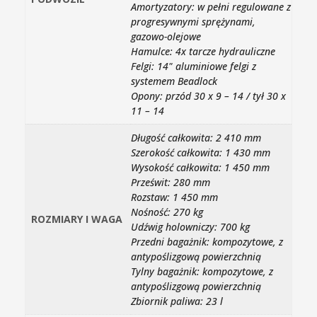
Amortyzatory: w pełni regulowane z
progresywnymi sprężynami,
gazowo-olejowe
Hamulce: 4x tarcze hydrauliczne
Felgi: 14" aluminiowe felgi z
systemem Beadlock
Opony: przód 30 x 9 – 14 / tył 30 x
11 – 14
Długość całkowita: 2 410 mm
Szerokość całkowita: 1 430 mm
Wysokość całkowita: 1 450 mm
Prześwit: 280 mm
Rozstaw: 1 450 mm
Nośność: 270 kg
ROZMIARY I WAGA
Udźwig holowniczy: 700 kg
Przedni bagażnik: kompozytowe, z
antypoślizgową powierzchnią
Tylny bagażnik: kompozytowe, z
antypoślizgową powierzchnią
Zbiornik paliwa: 23 l