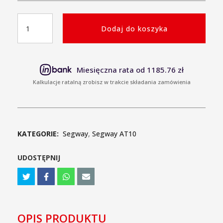
ilość
Dodaj do koszyka
Segway
AT10
WL
Limited
Miesięczna rata od 1185.76 zł
EPS
Kalkulacje ratalną zrobisz w trakcie składania zamówienia
Limited
koła
30
cali
KATEGORIE:
Segway
,
Segway AT10
UDOSTĘPNIJ
OPIS PRODUKTU