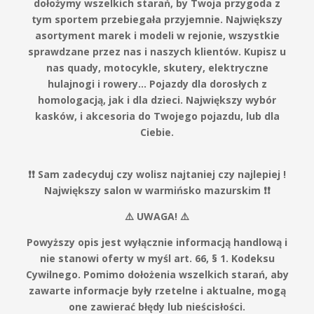
dołożymy wszelkich starań, by Twoja przygoda z
tym sportem przebiegała przyjemnie. Największy
asortyment marek i modeli w rejonie, wszystkie
sprawdzane przez nas i naszych klientów. Kupisz u
nas quady, motocykle, skutery, elektryczne
hulajnogi i rowery… Pojazdy dla dorosłych z
homologacją, jak i dla dzieci. Największy wybór
kasków, i akcesoria do Twojego pojazdu, lub dla
Ciebie.
❗️❗️ Sam zadecyduj czy wolisz najtaniej czy najlepiej !
Największy salon w warmińsko mazurskim ❗️❗️
⚠️ UWAGA! ⚠️
Powyższy opis jest wyłącznie informacją handlową i
nie stanowi oferty w myśl art. 66, § 1. Kodeksu
Cywilnego. Pomimo dołożenia wszelkich starań, aby
zawarte informacje były rzetelne i aktualne, mogą
one zawierać błędy lub nieścisłości.