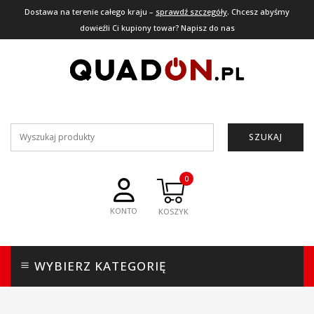
Dostawa na terenie całego kraju –
sprawdź szczegóły
. Chcesz abyśmy
dowieźli Ci kupiony towar? Napisz do nas
SZUKAJ
0
KONTO
WYBIERZ KATEGORIĘ