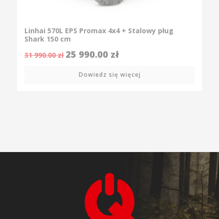
Linhai 570L EPS Promax 4x4 + Stalowy pług
Shark 150 cm
25 990.00
zł
31 990.00
zł
Dowiedz się więcej