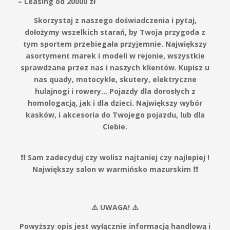
– Leasing od 20000 zł
Skorzystaj z naszego doświadczenia i pytaj,
dołożymy wszelkich starań, by Twoja przygoda z
tym sportem przebiegała przyjemnie. Największy
asortyment marek i modeli w rejonie, wszystkie
sprawdzane przez nas i naszych klientów. Kupisz u
nas quady, motocykle, skutery, elektryczne
hulajnogi i rowery… Pojazdy dla dorosłych z
homologacją, jak i dla dzieci. Największy wybór
kasków, i akcesoria do Twojego pojazdu, lub dla
Ciebie.
❗️❗️ Sam zadecyduj czy wolisz najtaniej czy najlepiej !
Największy salon w warmińsko mazurskim ❗️❗️
⚠️ UWAGA! ⚠️
Powyższy opis jest wyłącznie informacją handlową i