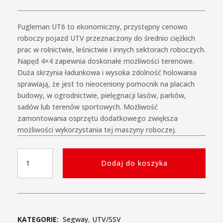
Fugleman UT6 to ekonomiczny, przystępny cenowo
roboczy pojazd UTV przeznaczony do średnio ciężkich
prac w rolnictwie, leśnictwie i innych sektorach roboczych.
Napęd 4×4 zapewnia doskonałe możliwości terenowe.
Duża skrzynia ładunkowa i wysoka zdolność holowania
sprawiają, że jest to nieoceniony pomocnik na placach
budowy, w ogrodnictwie, pielęgnacji lasów, parków,
sadów lub terenów sportowych. Możliwość
zamontowania osprzętu dodatkowego zwiększa
możliwości wykorzystania tej maszyny roboczej.
ilość
Dodaj do koszyka
Segway
Fugleman
UT6
UTV
KATEGORIE:
Segway
,
UTV/SSV