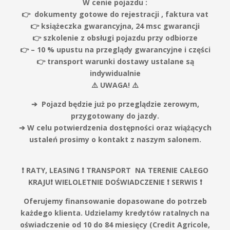
W cenie pojazdu :
👉 dokumenty gotowe do rejestracji , faktura vat
👉 książeczka gwarancyjna, 24 msc gwarancji
👉 szkolenie z obsługi pojazdu przy odbiorze
👉 – 10 % upustu na przeglądy gwarancyjne i części
👉
transport warunki dostawy ustalane są
indywidualnie
⚠️ UWAGA! ⚠️
➔ Pojazd będzie już po przeglądzie zerowym,
przygotowany do jazdy.
➔ W celu potwierdzenia dostępności oraz wiążących
ustaleń prosimy o kontakt z naszym salonem.
❗️ RATY, LEASING ❗️ TRANSPORT NA TERENIE CAŁEGO
KRAJU❗️ WIELOLETNIE DOŚWIADCZENIE ❗️ SERWIS ❗️
Oferujemy finansowanie dopasowane do potrzeb
każdego klienta. Udzielamy kredytów ratalnych na
oświadczenie od 10 do 84 miesięcy (Credit Agricole,