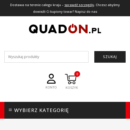
Dostawa na terenie całego kraju –
sprawdź szczegóły
. Chcesz abyśmy
dowieźli Ci kupiony towar? Napisz do nas
SZUKAJ
0
KONTO
WYBIERZ KATEGORIĘ