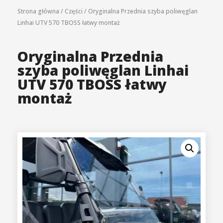
Strona główna
/
Części
/
Oryginalna Przednia szyba poliwęglan
Linhai UTV 570 TBOSS łatwy montaż
Oryginalna Przednia
szyba poliwęglan Linhai
UTV 570 TBOSS łatwy
montaż