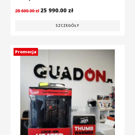
25 990.00
zł
28 600.00
zł
SZCZEGÓŁY
Promocja