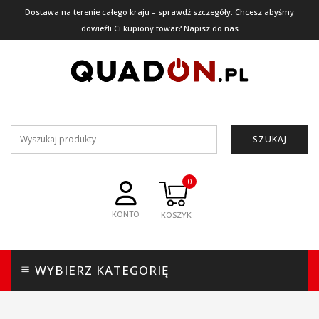
Dostawa na terenie całego kraju –
sprawdź szczegóły
. Chcesz abyśmy
dowieźli Ci kupiony towar? Napisz do nas
SZUKAJ
0
KONTO
WYBIERZ KATEGORIĘ