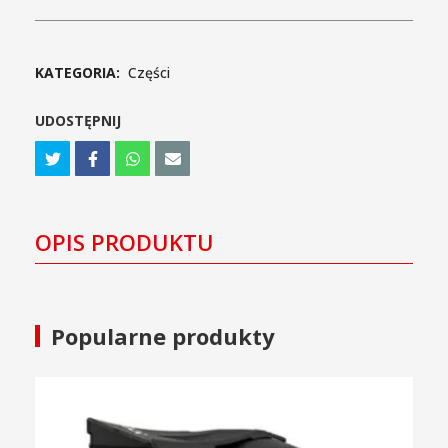
570
TBOSS
łatwy
montaż
KATEGORIA:
Części
UDOSTĘPNIJ
OPIS PRODUKTU
Popularne produkty