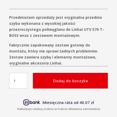
Przedmiotem sprzedaży jest oryginalna przednia
szyba wykonana z wysokiej jakości
przezroczystego poliwęglanu do Linhai UTV 570 T-
BOSS wraz z zestawem montażowym.
Fabrycznie zapakowany zestaw gotowy do
montażu, który nie sprawi żadnych problemów.
Zestaw zawiera szybę i elementy montażowe,
oryginalne akcesoria Linhai.
ilość
Dodaj do koszyka
Oryginalna
Przednia
szyba
poliwęglan
Miesięczna rata od 40.07 zł
Linhai
Kalkulacje ratalną zrobisz w trakcie składania zamówienia
UTV