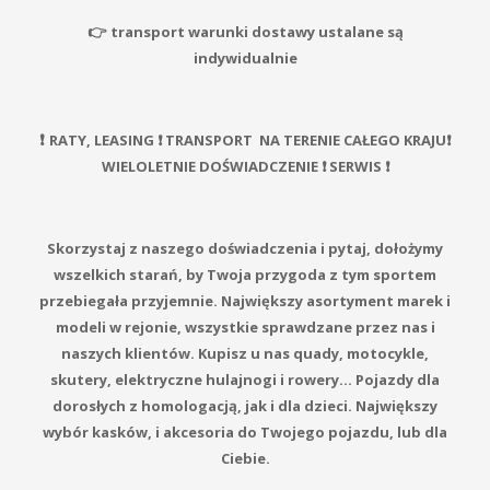
👉
transport warunki dostawy ustalane są
indywidualnie
❗️
RATY, LEASING ❗️ TRANSPORT NA TERENIE CAŁEGO KRAJU❗️
WIELOLETNIE DOŚWIADCZENIE ❗️ SERWIS ❗️
Skorzystaj z naszego doświadczenia i pytaj, dołożymy
wszelkich starań, by Twoja przygoda z tym sportem
przebiegała przyjemnie. Największy asortyment marek i
modeli w rejonie, wszystkie sprawdzane przez nas i
naszych klientów. Kupisz u nas quady, motocykle,
skutery, elektryczne hulajnogi i rowery… Pojazdy dla
dorosłych z homologacją, jak i dla dzieci. Największy
wybór kasków, i akcesoria do Twojego pojazdu, lub dla
Ciebie.