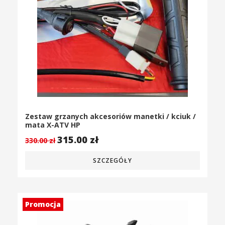
Zestaw grzanych akcesoriów manetki / kciuk /
mata X-ATV HP
315.00
zł
330.00
zł
SZCZEGÓŁY
Promocja