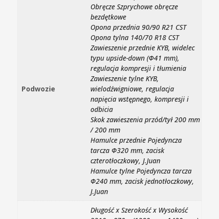
Obręcze Szprychowe obręcze
bezdętkowe
Opona przednia 90/90 R21 CST
Opona tylna 140/70 R18 CST
Zawieszenie przednie KYB, widelec
typu upside-down (Φ41 mm),
regulacja kompresji i tłumienia
Zawieszenie tylne KYB,
Podwozie
wielodźwigniowe, regulacja
napięcia wstępnego, kompresji i
odbicia
Skok zawieszenia przód/tył 200 mm
/ 200 mm
Hamulce przednie Pojedyncza
tarcza Φ320 mm, zacisk
czterotłoczkowy, J.Juan
Hamulce tylne Pojedyncza tarcza
Φ240 mm, zacisk jednotłoczkowy,
J.Juan
Długość x Szerokość x Wysokość