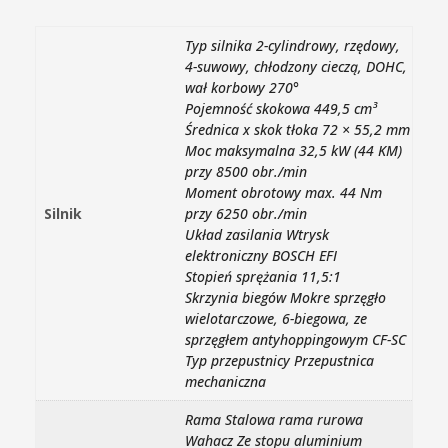
Typ silnika 2-cylindrowy, rzędowy,
4-suwowy, chłodzony cieczą, DOHC,
wał korbowy 270°
Pojemność skokowa 449,5 cm³
Średnica x skok tłoka 72 × 55,2 mm
Moc maksymalna 32,5 kW (44 KM)
przy 8500 obr./min
Moment obrotowy max. 44 Nm
Silnik
przy 6250 obr./min
Układ zasilania Wtrysk
elektroniczny BOSCH EFI
Stopień sprężania 11,5:1
Skrzynia biegów Mokre sprzęgło
wielotarczowe, 6-biegowa, ze
sprzęgłem antyhoppingowym CF-SC
Typ przepustnicy Przepustnica
mechaniczna
Rama Stalowa rama rurowa
Wahacz Ze stopu aluminium