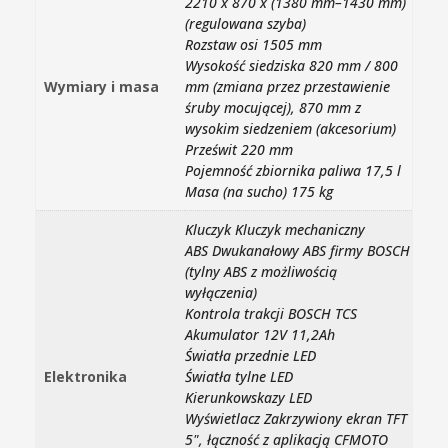
2210 x 870 x (1380 mm–1430 mm)
(regulowana szyba)
Rozstaw osi 1505 mm
Wysokość siedziska 820 mm / 800
Wymiary i masa
mm (zmiana przez przestawienie
śruby mocującej), 870 mm z
wysokim siedzeniem (akcesorium)
Prześwit 220 mm
Pojemność zbiornika paliwa 17,5 l
Masa (na sucho) 175 kg
Kluczyk Kluczyk mechaniczny
ABS Dwukanałowy ABS firmy BOSCH
(tylny ABS z możliwością
wyłączenia)
Kontrola trakcji BOSCH TCS
Akumulator 12V 11,2Ah
Światła przednie LED
Elektronika
Światła tylne LED
Kierunkowskazy LED
Wyświetlacz Zakrzywiony ekran TFT
5", łączność z aplikacją CFMOTO