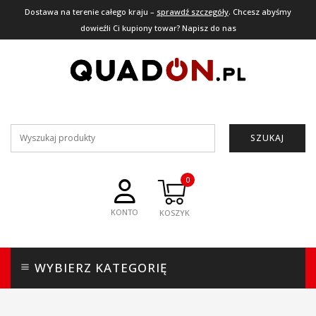
Dostawa na terenie całego kraju –
sprawdź szczegóły
. Chcesz abyśmy
dowieźli Ci kupiony towar? Napisz do nas
SZUKAJ
0
KONTO
WYBIERZ KATEGORIĘ