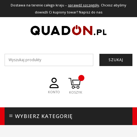
Dostawa na terenie całego kraju –
sprawdź szczegóły
. Chcesz abyśmy
dowieźli Ci kupiony towar? Napisz do nas
SZUKAJ
KONTO
WYBIERZ KATEGORIĘ