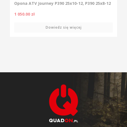
Opona ATV Journey P390 25x10-12, P390 25x8-12
1 050.00
zł
Dowiedz się więcej