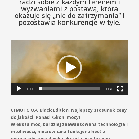
radzi sobie z każdym terenem i
wyzwaniami z postawą, która
okazuje się „nie do zatrzymania” i
pozostawia konkurencję w tyle.
Odtwarzacz
video
00:00
00:46
CFMOTO 850 Black Edition. Najlepszy stosunek ceny
do jakości. Ponad 75koni mocy!
Większa moc, bardziej zaawansowana technologia i
możliwości, niezrównana funkcjonalność z
nierozcieńczoną dawką ekscytacji w terenie.