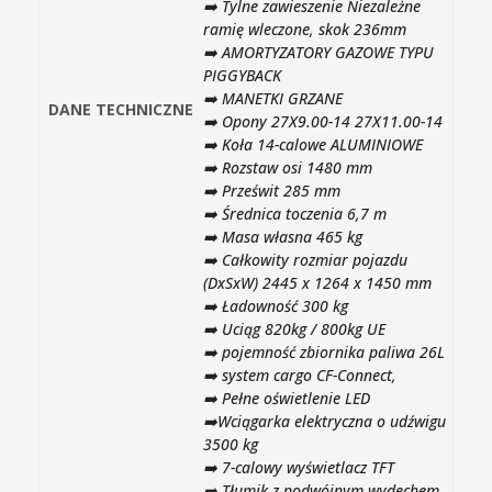
➡️ Tylne zawieszenie Niezależne
ramię wleczone, skok 236mm
➡️ AMORTYZATORY GAZOWE TYPU
PIGGYBACK
➡️ MANETKI GRZANE
DANE TECHNICZNE
➡️ Opony 27X9.00-14 27X11.00-14
➡️ Koła 14-calowe ALUMINIOWE
➡️ Rozstaw osi 1480 mm
➡️ Prześwit 285 mm
➡️ Średnica toczenia 6,7 m
➡️ Masa własna 465 kg
➡️ Całkowity rozmiar pojazdu
(DxSxW) 2445 x 1264 x 1450 mm
➡️ Ładowność 300 kg
➡️ Uciąg 820kg / 800kg UE
➡️ pojemność zbiornika paliwa 26L
➡️ system cargo CF-Connect,
➡️ Pełne oświetlenie LED
➡️Wciągarka elektryczna o udźwigu
3500 kg
➡️ 7-calowy wyświetlacz TFT
➡️ Tłumik z podwójnym wydechem