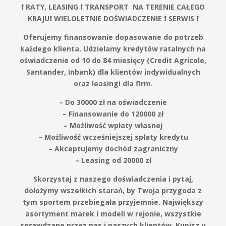
❗️ RATY, LEASING ❗️ TRANSPORT NA TERENIE CAŁEGO
KRAJU❗️ WIELOLETNIE DOŚWIADCZENIE ❗️ SERWIS ❗️
Oferujemy finansowanie dopasowane do potrzeb
każdego klienta. Udzielamy kredytów ratalnych na
oświadczenie od 10 do 84 miesięcy (Credit Agricole,
Santander, Inbank) dla klientów indywidualnych
oraz leasingi dla firm.
– Do 30000 zł na oświadczenie
– Finansowanie do 120000 zł
– Możliwość wpłaty własnej
– Możliwość wcześniejszej spłaty kredytu
– Akceptujemy dochód zagraniczny
– Leasing od 20000 zł
Skorzystaj z naszego doświadczenia i pytaj,
dołożymy wszelkich starań, by Twoja przygoda z
tym sportem przebiegała przyjemnie. Największy
asortyment marek i modeli w rejonie, wszystkie
sprawdzane przez nas i naszych klientów. Kupisz u