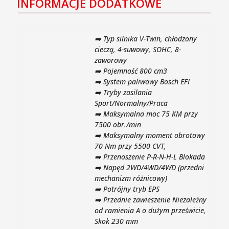
INFORMACJE DODATKOWE
➡️ Typ silnika V-Twin, chłodzony
cieczą, 4-suwowy, SOHC, 8-
zaworowy
➡️ Pojemność 800 cm3
➡️ System paliwowy Bosch EFI
➡️ Tryby zasilania
Sport/Normalny/Praca
➡️ Maksymalna moc 75 KM przy
7500 obr./min
➡️ Maksymalny moment obrotowy
70 Nm przy 5500 CVT,
➡️ Przenoszenie P-R-N-H-L Blokada
➡️ Napęd 2WD/4WD/4WD (przedni
mechanizm różnicowy)
➡️ Potrójny tryb EPS
➡️ Przednie zawieszenie Niezależny
od ramienia A o dużym prześwicie,
Skok 230 mm