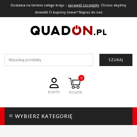
Dostawa na terenie całego kraju –
sprawdź szczegóły
. Chcesz abyśmy
dowieźli Ci kupiony towar? Napisz do nas
SZUKAJ
0
KONTO
WYBIERZ KATEGORIĘ