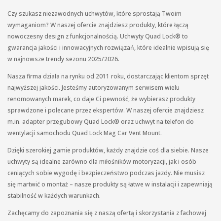
Czy szukasz niezawodnych uchwytów, które sprostają Twoim
wymaganiom? W naszej ofercie znajdziesz produkty, które łączą
nowoczesny design z funkcjonalnością. Uchwyty Quad Lock® to
gwarancja jakości i innowacyjnych rozwiązań, które idealnie wpisują się
w najnowsze trendy sezonu 2025/2026.
Nasza firma działa na rynku od 2011 roku, dostarczając klientom sprzęt
najwyższej jakości. Jesteśmy autoryzowanym serwisem wielu
renomowanych marek, co daje Ci pewność, że wybierasz produkty
sprawdzone i polecane przez ekspertów. W naszej ofercie znajdziesz
m.in. adapter przegubowy Quad Lock® oraz uchwyt na telefon do
wentylacji samochodu Quad Lock Mag Car Vent Mount.
Dzięki szerokiej gamie produktów, każdy znajdzie coś dla siebie. Nasze
uchwyty są idealne zarówno dla miłośników motoryzacji, jak i osób
ceniących sobie wygodę i bezpieczeństwo podczas jazdy. Nie musisz
się martwić o montaż – nasze produkty są łatwe w instalacji i zapewniają
stabilność w każdych warunkach.
Zachęcamy do zapoznania się z naszą ofertą i skorzystania z fachowej