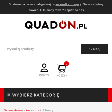
Dostawa na terenie całego kraju –
sprawdź szczegóły
. Chcesz abyśmy
dowieźli Ci kupiony towar? Napisz do nas
SZUKAJ
0
KONTO
WYBIERZ KATEGORIĘ
Strona główna
/
Akcesoria
/
Uchwyty