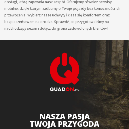
obsługi, którą zapewnia nasz zespół. Oferujemy również serwisy
mobilne, dzięki którym zadbamy o Twoje pojazdy bez konieczności ich
przewożenia. Wybierz nasze uchwyty i ciesz się komfortem oraz
bezpieczeństwem na drodze. Sprawdź, co przygotowaliśmy na
nadchodzący sezon i dołącz do grona zadowolonych klientów!
NASZA PASJA
TWOJA PRZYGODA