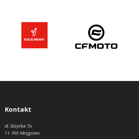
Kontakt
ul. Giżycka 7a
11-700 Mrągowo