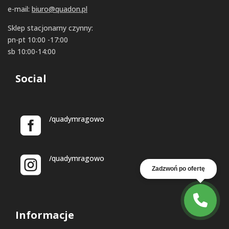
e-mail:
biuro@quadon.pl
Sklep stacjonarny czynny:
pn-pt 10:00 -17:00
sb 10:00-14:00
Social
/quadymragowo
/quadymragowo
Zadzwoń po ofertę
Informacje