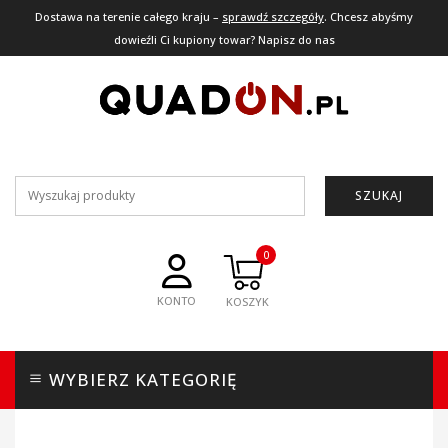
Dostawa na terenie całego kraju –
sprawdź szczegóły
. Chcesz abyśmy
dowieźli Ci kupiony towar? Napisz do nas
SZUKAJ
0
KONTO
WYBIERZ KATEGORIĘ