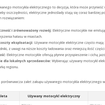
anego motocykla elektrycznego to decyzja, która może przynieść w
eby oszczędności, elektryczne jednoślady stają się coraz bardziej 
ym rozwiązaniem:
czność i zrównoważony rozwój:
Elektryczne motocykle nie emitują
jszenia hałasu w miastach.
koszty eksploatacji:
Używane motocykle elektryczne często mają zn
niki, z uwagi na niższe koszty ładowania oraz mniejszą ilość częśc
ość:
Elektryczne motocykle oferują płynne przyspieszenie i cichą ja
e dla lokalnych sprzedawców:
Wybierając używany motocykl elekt
rkę regionu.
a porównawcza zalet zakupu używanego motocykla elektrycznego
leta
Używany motocykl elektryczny