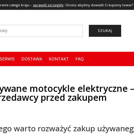
renie całego kraju –
sprawdź szczegóły
. Chcesz abyśmy dowieźli Ci kupiony towar?
SZUKAJ
SERWIS
DOSTAWA
KONTAKT
FAQ
ywane motocykle elektryczne –
rzedawcy przed zakupem
ego warto rozważyć zakup używaneg