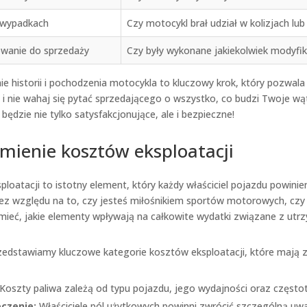
 wypadkach
Czy motocykl brał udział w kolizjach l
wanie do sprzedaży
Czy były wykonane jakiekolwiek modyfika
e historii i pochodzenia motocykla to kluczowy krok, który pozwala 
 i nie wahaj się pytać sprzedającego o wszystko, co budzi Twoje w
będzie nie tylko satysfakcjonujące, ale i bezpieczne!
mienie kosztów eksploatacji
ploatacji to istotny element, który każdy właściciel pojazdu powin
ez względu na to, czy jesteś miłośnikiem sportów motorowych, cz
mieć, jakie elementy wpływają na całkowite wydatki związane z ut
zedstawiamy kluczowe kategorie kosztów eksploatacji, które mają zn
Koszty paliwa zależą od typu pojazdu, jego wydajności oraz częstot
czenie:
Właściciele pól użytkowych powinni zwrócić szczególną uwa