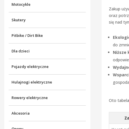
Motocykle
Zakup używ
oraz potrz
Skutery
się nad t
Pitbike / Dirt Bike
Ekologi
do zmnie
Dla dzieci
Niższe 
odpowied
Pojazdy elektryczne
Wydajn
Wsparci
gospoda
Hulajnogi elektryczne
Rowery elektryczne
Oto tabel
Akcesoria
Za
Opony