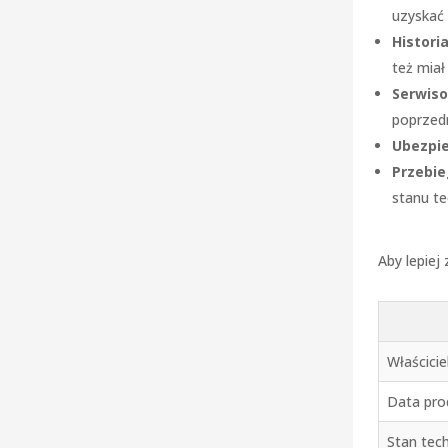
uzyskać 
Historia
też miał
Serwiso
poprzedn
Ubezpie
Przebie
stanu t
Aby lepiej
Właścicie
Data pro
Stan tec