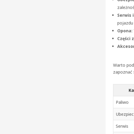
zależnoś
Serwis 
pojazdu
Opona:
Części 
Akcesor
Warto podk
zapoznać s
Ka
Paliwo
Ubezpiec
Serwis