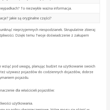
ub wypadkach? To niezwykle ważna informacja.
cje? Jakie są oryginalne części?
uniknąć nieprzyjemnych niespodzianek. Skrupulatnie zbieraj
ątpliwości. Dzięki temu Twoje doświadczenie z zakupem
ien wziąć pod uwagę, planując budżet na użytkowanie swoich
y też używasz pojazdów do codziennych dojazdów, dobrze
rzymaniem pojazdu.
aczenie dla właścicieli pojazdów:
liwości użytkowania.
gę na polisy ubezpieczeniowe, które mogą się różnić w