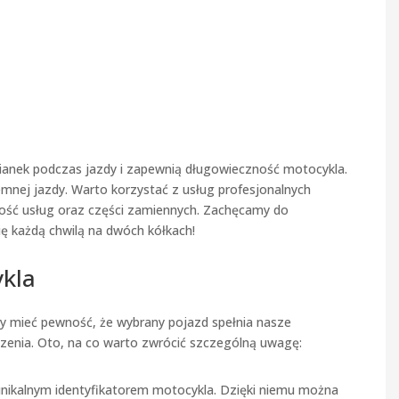
ianek podczas jazdy i zapewnią długowieczność motocykla.
emnej jazdy. Warto korzystać z usług profesjonalnych
kość usług oraz części zamiennych. Zachęcamy do
ię każdą chwilą na dwóch kółkach!
ykla
by mieć pewność, że wybrany pojazd spełnia nasze
dzenia. Oto, na co warto zwrócić szczególną uwagę:
 unikalnym identyfikatorem motocykla. Dzięki niemu można