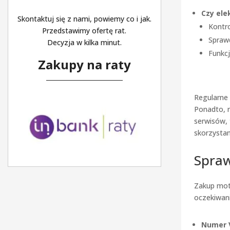
Czy ele
Skontaktuj się z nami, powiemy co i jak.
Kontro
Przedstawimy ofertę rat.
Spraw
Decyzja w kilka minut.
Funkc
Zakupy na raty
Regularne
Ponadto, r
serwisów, 
skorzystan
Spraw
Zakup moto
oczekiwani
Numer 