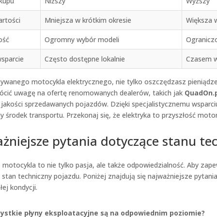
kupu
Niższy
Wyższy
artości
Mniejsza w krótkim okresie
Większa w
ość
Ogromny wybór modeli
Ogranicz
wsparcie
Często dostępne lokalnie
Czasem w
ywanego motocykla elektrycznego, nie tylko oszczędzasz pieniądze, 
ócić uwagę na ofertę renomowanych dealerów, takich jak
QuadOn.p
 jakości sprzedawanych pojazdów. Dzięki specjalistycznemu wsparc
 środek transportu. Przekonaj się, że elektryka to przyszłość motor
żniejsze pytania dotyczące stanu te
 motocykla to nie tylko pasja, ale także odpowiedzialność. Aby zape
stan techniczny pojazdu. Poniżej znajdują się najważniejsze pytania
ej kondycji.
ystkie płyny eksploatacyjne są na odpowiednim poziomie?