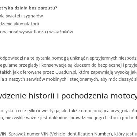
ktryka działa bez zarzutu?
la świateł i sygnałów
dzenie akumulatora
jonalność wyświetlacza i wskaźników
 odpowiedzi na te pytania pomogą uniknąć nieprzyjemnych niespodz
egularne przeglądy i konserwacje są kluczem do bezpiecznej i przyj
takich jak oferowane przez QuadOn.pl, które zapewniają wysoką ja
ia z naszych serwisów mobilnych i stacjonarnych, aby móc cieszyć s
dzenie historii i pochodzenia motoc
cykla to nie tylko inwestycja, ale także emocjonująca przygoda. A
a, niezwykle ważne jest dokładne sprawdzenie jego historii i pocho
VIN:
Sprawdź numer VIN (Vehicle Identification Number), który jest