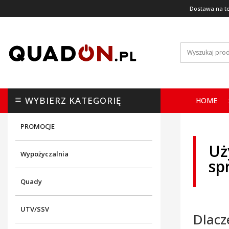
Dostawa na te
WYBIERZ KATEGORIĘ
HOME
PROMOCJE
Uż
Wypożyczalnia
sp
Quady
UTV/SSV
Dlacz