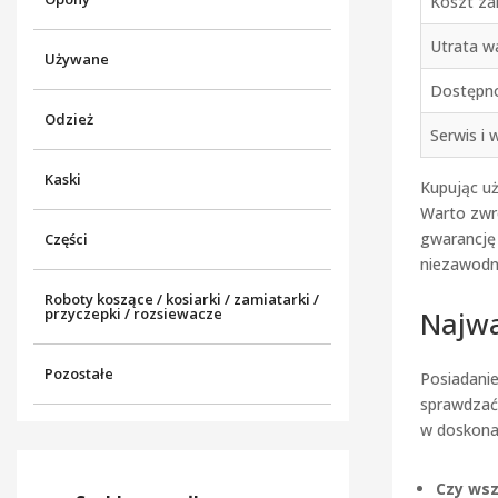
Koszt za
Utrata w
Używane
Dostępn
Odzież
Serwis i 
Kaski
Kupując uż
Warto zwr
gwarancję
Części
niezawodny
Roboty koszące / kosiarki / zamiatarki /
Najwa
przyczepki / rozsiewacze
Pozostałe
Posiadanie
sprawdzać 
w doskonał
Czy wsz