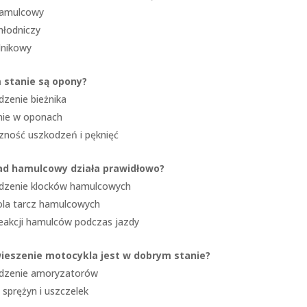
hamulcowy
hłodniczy
ilnikowy
 stanie są opony?
dzenie bieżnika
enie w oponach
zność uszkodzeń i pęknięć
ad hamulcowy działa prawidłowo?
dzenie klocków hamulcowych
ola tarcz hamulcowych
reakcji hamulców podczas jazdy
ieszenie motocykla jest w dobrym stanie?
dzenie amoryzatorów
sprężyn i uszczelek