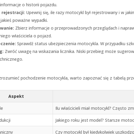
informacje o historii pojazdu.
 rejestracji:
Upewnij się, ile razy motocykl był rejestrowany i w ja
 jakieś poważne wypadki.
wanie:
Zbierz informacje o przeprowadzonych przeglądach i napraw
iego właściciela o pojazd.
czenie:
Sprawdź status ubezpieczenia motocykla. W przypadku szkó
g:
Zwróć uwagę na wskazania licznika. Niski przebieg może sugerow
echnicznego.
 zrozumieć pochodzenie motocykla, warto zapoznać się z tabelą prz
Aspekt
le
Ilu właścicieli miał motocykl? Często z
dukcji
Jakiego roku jest model? Starsze moto
hniczny
Czy motocykl był kiedykolwiek uszkodz