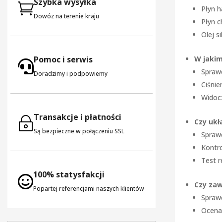
Szybka wysyłka

Płyn 
Dowóz na terenie kraju
Płyn c
Olej s
W jakim
Pomoc i serwis

Spraw
Doradzimy i podpowiemy
Ciśni
Widoc
Transakcje i płatności
~
Czy ukł
Są bezpieczne w połączeniu SSL
Spraw
Kontr
Test 
100% statysfakcji

Czy zaw
Popartej referencjami naszych klientów
Spraw
Ocena 