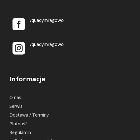
/quadymragowo
/quadymragowo
Informacje
O nas
Serwis
Dostawa / Terminy
Płatność
Regulamin