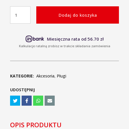
ilość
Dodaj do koszyka
Pług
dedykowany
do
quada
Miesięczna rata od 56.70 zł
CAN-
Kalkulacje ratalną zrobisz w trakcie składania zamówienia
AM
OUTLANDER
przedni,
szybki
montaż
KATEGORIE:
Akcesoria
,
Pługi
UDOSTĘPNIJ
OPIS PRODUKTU