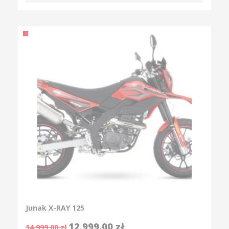
Junak X-RAY 125
12 999.00
zł
14 999.00
zł