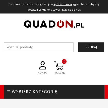
Dostawa na terenie całego kraju –
sprawdź szczegóły
. Chcesz abyśmy
dowieźli Ci kupiony towar? Napisz do nas
SZUKAJ
0
KONTO
WYBIERZ KATEGORIĘ