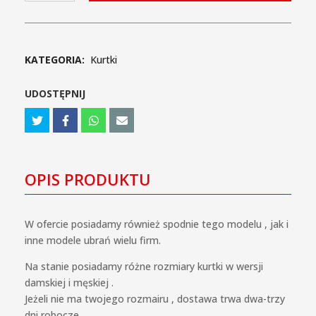
Adrenaline
Meshtec
2.00
KATEGORIA:
Kurtki
PPE
damska
UDOSTĘPNIJ
OPIS PRODUKTU
W ofercie posiadamy również spodnie tego modelu , jak i
inne modele ubrań wielu firm.
Na stanie posiadamy różne rozmiary kurtki w wersji
damskiej i męskiej .
Jeżeli nie ma twojego rozmairu , dostawa trwa dwa-trzy
dni robocze.