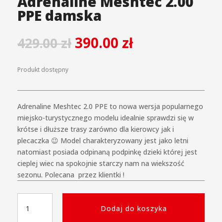
Adrenaline Meshtec 2.00
PPE damska
390.00
zł
429.00
zł
Produkt dostępny
Adrenaline Meshtec 2.0 PPE to nowa wersja popularnego
miejsko-turystycznego modelu idealnie sprawdzi się w
krótse i dłuższe trasy zarówno dla kierowcy jak i
plecaczka 😉 Model charakteryzowany jest jako letni
natomiast posiada odpinaną podpinkę dzieki której jest
cieplej wiec na spokojnie starczy nam na wiekszość
sezonu. Polecana przez klientki !
ilość
Dodaj do koszyka
Kurtka
motocyklowa