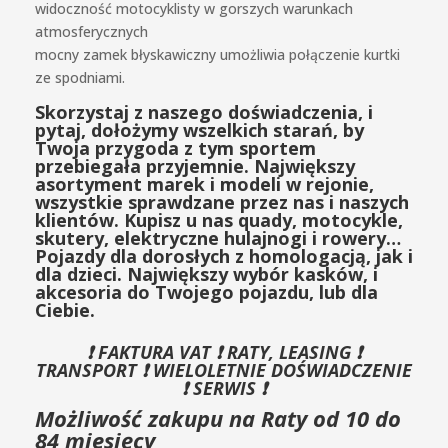
widoczność motocyklisty w gorszych warunkach
atmosferycznych
mocny zamek błyskawiczny umożliwia połączenie kurtki
ze spodniami.
Skorzystaj z naszego doświadczenia, i
pytaj, dołożymy wszelkich starań, by
Twoja przygoda z tym sportem
przebiegała przyjemnie.
Największy
asortyment marek i modeli w rejonie,
wszystkie sprawdzane przez nas i naszych
klientów. Kupisz u nas quady, motocykle,
skutery, elektryczne hulajnogi i rowery…
Pojazdy dla dorosłych z homologacją, jak i
dla dzieci.
Największy wybór kasków, i
akcesoria do Twojego pojazdu, lub dla
Ciebie.
❗️ FAKTURA VAT ❗️ RATY, LEASING ❗️
TRANSPORT ❗️ WIELOLETNIE DOŚWIADCZENIE
❗️ SERWIS ❗️
Możliwość zakupu na Raty od 10 do
84 miesięcy