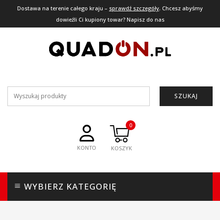
Dostawa na terenie całego kraju –
sprawdź szczegóły
. Chcesz abyśmy
dowieźli Ci kupiony towar? Napisz do nas
SZUKAJ
0
KONTO
WYBIERZ KATEGORIĘ