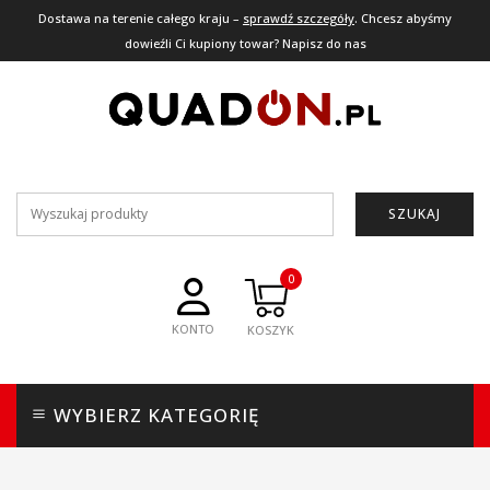
Dostawa na terenie całego kraju –
sprawdź szczegóły
. Chcesz abyśmy
dowieźli Ci kupiony towar? Napisz do nas
SZUKAJ
0
KONTO
WYBIERZ KATEGORIĘ