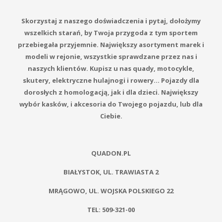
Skorzystaj z naszego doświadczenia i pytaj, dołożymy
wszelkich starań, by Twoja przygoda z tym sportem
przebiegała przyjemnie. Największy asortyment marek i
modeli w rejonie, wszystkie sprawdzane przez nas i
naszych klientów. Kupisz u nas quady, motocykle,
skutery, elektryczne hulajnogi i rowery… Pojazdy dla
dorosłych z homologacją, jak i dla dzieci. Największy
wybór kasków, i akcesoria do Twojego pojazdu, lub dla
Ciebie.
QUADON.PL
BIAŁYSTOK, UL. TRAWIASTA 2
MRĄGOWO, UL. WOJSKA POLSKIEGO 22
TEL: 509-321-00