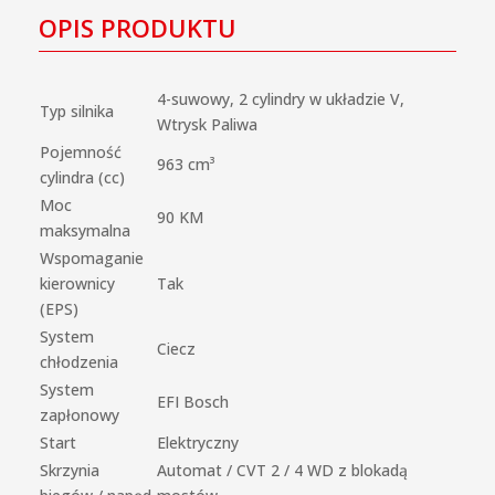
OPIS PRODUKTU
4-suwowy, 2 cylindry w układzie V,
Typ silnika
Wtrysk Paliwa
Pojemność
963 cm³
cylindra (cc)
Moc
90 KM
maksymalna
Wspomaganie
kierownicy
Tak
(EPS)
System
Ciecz
chłodzenia
System
EFI Bosch
zapłonowy
Start
Elektryczny
Skrzynia
Automat / CVT 2 / 4 WD z blokadą