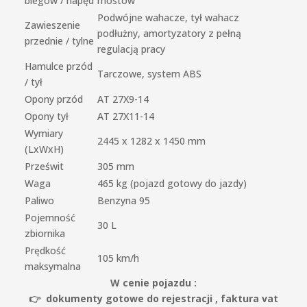
biegów / napęd
mostów
Podwójne wahacze, tył wahacz
Zawieszenie
podłużny, amortyzatory z pełną
przednie / tylne
regulacją pracy
Hamulce przód
Tarczowe, system ABS
/ tył
Opony przód
AT 27X9-14
Opony tył
AT 27X11-14
Wymiary
2445 x 1282 x 1450 mm
(LxWxH)
Prześwit
305 mm
Waga
465 kg (pojazd gotowy do jazdy)
Paliwo
Benzyna 95
Pojemność
30 L
zbiornika
Prędkość
105 km/h
maksymalna
W cenie pojazdu :
👉 dokumenty gotowe do rejestracji , faktura vat