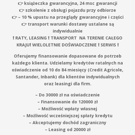
👉 książeczka gwarancyjna, 24 msc gwarancji
👉 szkolenie z obsługi pojazdu przy odbiorze
👉 – 10 % upustu na przeglądy gwarancyjne i części
👉
transport warunki dostawy ustalane są
indywidualnie
❗️ RATY, LEASING ❗️ TRANSPORT NA TERENIE CAŁEGO
KRAJU❗️ WIELOLETNIE DOŚWIADCZENIE ❗️ SERWIS ❗️
Oferujemy finansowanie dopasowane do potrzeb
każdego klienta. Udzielamy kredytów ratalnych na
oświadczenie od 10 do 84 miesięcy (Credit Agricole,
Santander, Inbank) dla klientów indywidualnych
oraz leasingi dla firm.
– Do 30000 zł na oświadczenie
– Finansowanie do 120000 zł
– Możliwość wpłaty własnej
– Możliwość wcześniejszej spłaty kredytu
– Akceptujemy dochód zagraniczny
– Leasing od 20000 zł