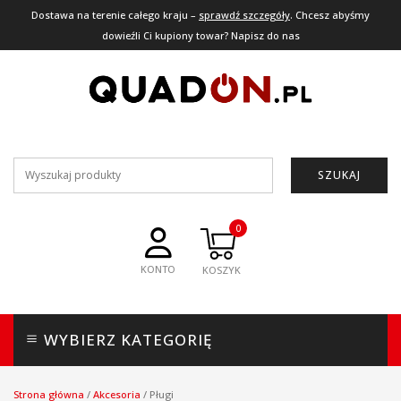
Dostawa na terenie całego kraju –
sprawdź szczegóły
. Chcesz abyśmy
dowieźli Ci kupiony towar? Napisz do nas
SZUKAJ
0
KONTO
WYBIERZ KATEGORIĘ
Strona główna
/
Akcesoria
/
Pługi